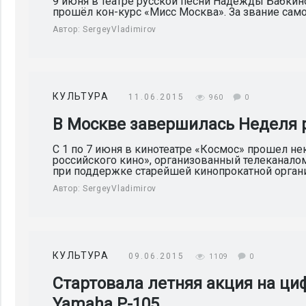
9 июня в театре русской песни Надежды Бабкин
прошёл кон-курс «Мисс Москва». За звание само
Автор:
SergeyVladimirov
КУЛЬТУРА
11.06.2015
960
0
В Москве завершилась Неделя 
С 1 по 7 июня в кинотеатре «Космос» прошел н
российского кино», организованный телеканало
при поддержке старейшей кинопрокатной организ
Автор:
SergeyVladimirov
КУЛЬТУРА
09.06.2015
1109
0
Стартовала летняя акция на ци
Yamaha Р-105