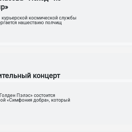
ир»
ёр курьерской космической службы
вергается нашествию полчищ
ительный концерт
Голден Пэлэс» состоится
вой «Cимфония добра», который