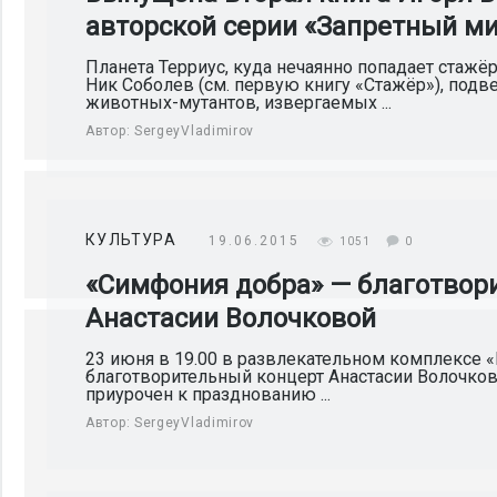
авторской серии «Запретный м
Планета Терриус, куда нечаянно попадает стаж
Ник Соболев (см. первую книгу «Стажёр»), под
животных-мутантов, извергаемых ...
Автор:
SergeyVladimirov
КУЛЬТУРА
19.06.2015
1051
0
«Симфония добра» — благотвор
Анастасии Волочковой
23 июня в 19.00 в развлекательном комплексе «
благотворительный концерт Анастасии Волочко
приурочен к празднованию ...
Автор:
SergeyVladimirov