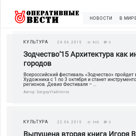
НОВОСТИ
В МИР
КУЛЬТУРА
24.06.2015
822
0
Зодчество’15 Архитектура как 
городов
Всероссийский фестиваль «Зодчество» пройдет 
Художника с 1 по 3 октября и станет инструмент
регионов. Девиз Фестиваля – ...
Автор:
SergeyVladimirov
КУЛЬТУРА
22.06.2015
948
0
Выпущена вторая книга Игоря В