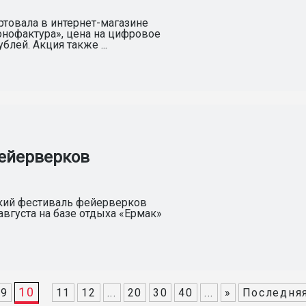
ртовала в интернет-магазине
нофактура», цена на цифровое
лей. Акция также ...
фейерверков
ский фестиваль фейерверков
августа на базе отдыха «Ермак»
10
9
11
12
...
20
30
40
...
»
Последняя