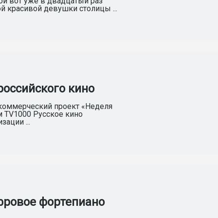
ой вот уже в двадцатый раз
й красивой девушки столицы ...
российского кино
екоммерческий проект «Неделя
м TV1000 Русское кино
ации ...
фровое фортепиано