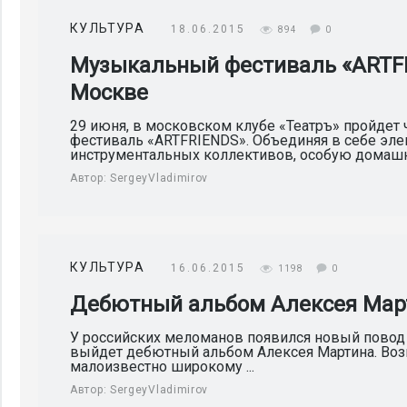
КУЛЬТУРА
18.06.2015
894
0
Музыкальный фестиваль «ARTFR
Москве
29 июня, в московском клубе «Театръ» пройде
фестиваль «ARTFRIENDS». Объединяя в себе эл
инструментальных коллективов, особую домашн
Автор:
SergeyVladimirov
КУЛЬТУРА
16.06.2015
1198
0
Дебютный альбом Алексея Мар
У российских меломанов появился новый повод 
выйдет дебютный альбом Алексея Мартина. Воз
малоизвестно широкому ...
Автор:
SergeyVladimirov