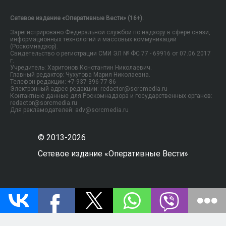
Сетевое издание «Оперативные Вести» (16+).
Зарегистрировано Федеральной службой по надзору в сфере связи,
информационных технологий и массовых коммуникаций
(Роскомнадзор).
Свидетельство о регистрации СМИ ЭЛ № ФС 77 - 69916 от 07.06.2017
г.
Учредитель: Харитонов Константин Николаевич.
Главный редактор: Чухутова Мария Николаевна.
Телефон редакции: +7-937-396-77-86
Электронный адрес редакции: redactor@sorcmedia.ru
Контактные данные для Роскомнадзора и государственных органов:
redactor@sorcmedia.ru
Для рекламодателей: adv@sorcmedia.ru
© 2013-2026
Сетевое издание «Оперативные Вести»