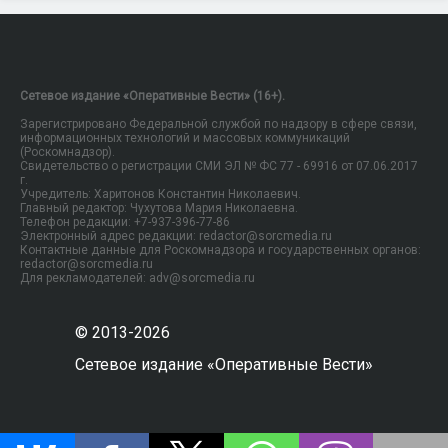
Сетевое издание «Оперативные Вести» (16+).
Зарегистрировано Федеральной службой по надзору в сфере связи,
информационных технологий и массовых коммуникаций
(Роскомнадзор).
Свидетельство о регистрации СМИ ЭЛ № ФС 77 - 69916 от 07.06.2017
г.
Учредитель: Харитонов Константин Николаевич.
Главный редактор: Чухутова Мария Николаевна.
Телефон редакции: +7-937-396-77-86
Электронный адрес редакции: redactor@sorcmedia.ru
Контактные данные для Роскомнадзора и государственных органов:
redactor@sorcmedia.ru
Для рекламодателей: adv@sorcmedia.ru
© 2013-2026
Сетевое издание «Оперативные Вести»