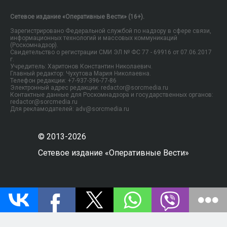
Сетевое издание «Оперативные Вести» (16+).
Зарегистрировано Федеральной службой по надзору в сфере связи,
информационных технологий и массовых коммуникаций
(Роскомнадзор).
Свидетельство о регистрации СМИ ЭЛ № ФС 77 - 69916 от 07.06.2017
г.
Учредитель: Харитонов Константин Николаевич.
Главный редактор: Чухутова Мария Николаевна.
Телефон редакции: +7-937-396-77-86
Электронный адрес редакции: redactor@sorcmedia.ru
Контактные данные для Роскомнадзора и государственных органов:
redactor@sorcmedia.ru
Для рекламодателей: adv@sorcmedia.ru
© 2013-2026
Сетевое издание «Оперативные Вести»