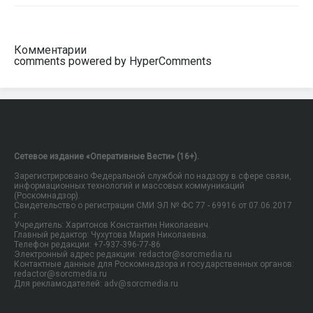
Комментарии
comments powered by HyperComments
Сетевое издание «Оперативные Вести» (16+).
Зарегистрировано Федеральной службой по надзору в сфере связи,
информационных технологий и массовых коммуникаций
(Роскомнадзор).
Свидетельство о регистрации СМИ ЭЛ № ФС 77 - 69916 от 07.06.2017
г.
Учредитель: Харитонов Константин Николаевич.
Главный редактор: Чухутова Мария Николаевна.
Телефон редакции: +7-937-396-77-86
Электронный адрес редакции: redactor@sorcmedia.ru
Контактные данные для Роскомнадзора и государственных органов:
redactor@sorcmedia.ru
Для рекламодателей: adv@sorcmedia.ru