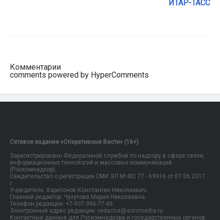
ИТАР-ТАСС
Комментарии
comments powered by HyperComments
Сетевое издание «Оперативные Вести» (16+).
Зарегистрировано Федеральной службой по надзору в сфере связи,
информационных технологий и массовых коммуникаций
(Роскомнадзор).
Свидетельство о регистрации СМИ ЭЛ № ФС 77 - 69916 от 07.06.2017
г.
Учредитель: Харитонов Константин Николаевич.
Главный редактор: Чухутова Мария Николаевна.
Телефон редакции: +7-937-396-77-86
Электронный адрес редакции: redactor@sorcmedia.ru
Контактные данные для Роскомнадзора и государственных органов: