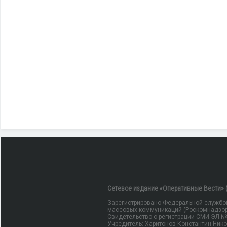
Сетевое издание «Оперативные Вести» (
Зарегистрировано Федеральной службой
массовых коммуникаций (Роскомнадзор
Свидетельство о регистрации СМИ ЭЛ № Ф
Учредитель: Харитонов Константин Ник