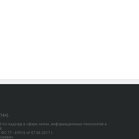
16+).
 по надзору в сфере связи, информационных технологий и
).
С 77 - 69916 от 07.06.2017 г.
олаевич.