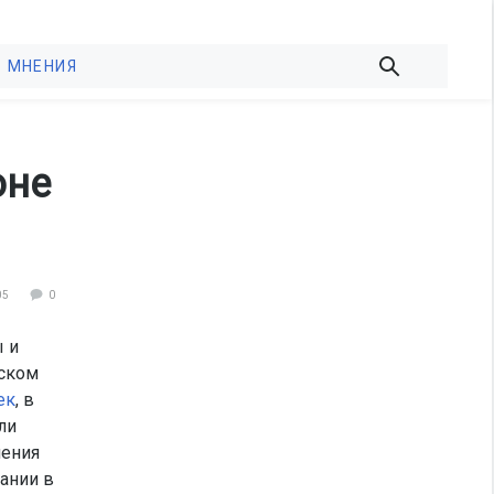
МНЕНИЯ
оне
05
0
 и
нском
ек
, в
ли
ления
ании в