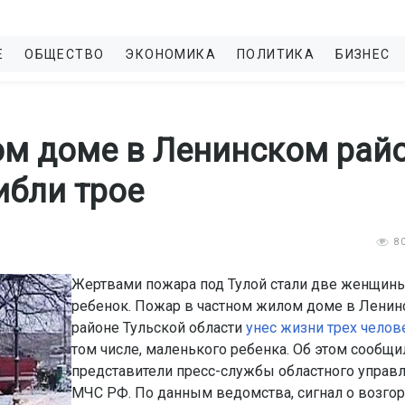
Е
ОБЩЕСТВО
ЭКОНОМИКА
ПОЛИТИКА
БИЗНЕС
ом доме в Ленинском рай
ибли трое
8
Жертвами пожара под Тулой стали две женщины
ребенок. Пожар в частном жилом доме в Лени
районе Тульской области
унес жизни трех челов
том числе, маленького ребенка. Об этом сообщи
представители пресс-службы областного управ
МЧС РФ. По данным ведомства, сигнал о возгор