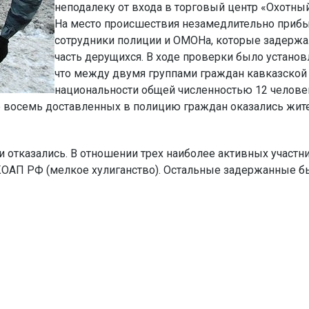
неподалеку от входа в торговый центр «Охотный
На место происшествия незамедлительно приб
сотрудники полиции и ОМОНа, которые задержа
часть дерущихся. В ходе проверки было установ
что между двумя группами граждан кавказской
национальности общей численностью 12 челове
е восемь доставленных в полицию граждан оказались жит
 отказались. В отношении трех наиболее активных участн
 КОАП РФ (мелкое хулиганство). Остальные задержанные б