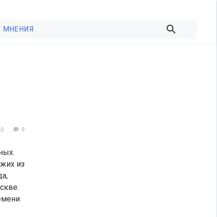
МНЕНИЯ
62
0
ных.
жих из
а,
скве.
емени