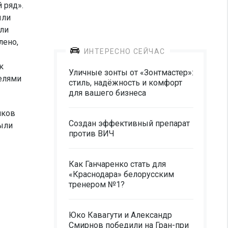
 ряд».
ыли
ли
лено,
ИНТЕРЕСНО СЕЙЧАС
к
Уличные зонты от «Зонтмастер»:
елями
стиль, надёжность и комфорт
для вашего бизнеса
иков
Создан эффективный препарат
ыли
против ВИЧ
Как Ганчаренко стать для
«Краснодара» белорусским
тренером №1?
Юко Кавагути и Александр
Смирнов победили на Гран-при