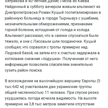
Хитрикова и 40-летний Денис Лисов из Киева.
Найденный в субботу вечером живым альпинист из
Днепропетровска Роман Куцый госпитализирован в
районную больницу в городе Тырныауз с ушибами,
незначительными обморожениями, признаками
горной болезни, истощения от голода и холода.
Альпинист рассказал, что в связке спускаться было
тяжело, и они с Лисовым шли поодиночке. Куцый
сообщил, что сорвался с тропы примерно над
Ледовой базой, на затем его к счастью задержала в
котловане снежная «подушка». Полученная от него
информация позволила спасателям значительно
сузить район поиска.
В восхождении на высочайшую вершину Европы (5
тыс 642 м) участвовали две украинские группы
общей численностью 11 человек. При спуске резко
ухудшилась погода исчезла видимость. На высоте
примерно на 3,8 тыс метров заметили отсутствие