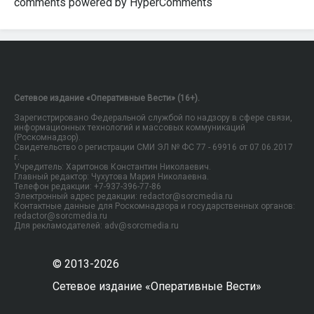
comments powered by HyperComments
Сетевое издание «Оперативные Вести» (16+).
Зарегистрировано Федеральной службой по надзору в сфере связи,
информационных технологий и массовых коммуникаций
(Роскомнадзор).
Свидетельство о регистрации СМИ ЭЛ № ФС 77 - 69916 от 07.06.2017
г.
Учредитель: Харитонов Константин Николаевич.
Главный редактор: Чухутова Мария Николаевна.
Телефон редакции: +7-937-396-77-86
Электронный адрес редакции: redactor@sorcmedia.ru
Контактные данные для Роскомнадзора и государственных органов:
redactor@sorcmedia.ru
Для рекламодателей: adv@sorcmedia.ru
© 2013-2026
Сетевое издание «Оперативные Вести»