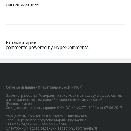
сигнализацией.
Комментарии
comments powered by HyperComments
Сетевое издание «Оперативные Вести» (16+).
Зарегистрировано Федеральной службой по надзору в сфере связи,
информационных технологий и массовых коммуникаций
(Роскомнадзор).
Свидетельство о регистрации СМИ ЭЛ № ФС 77 - 69916 от 07.06.2017
г.
Учредитель: Харитонов Константин Николаевич.
Главный редактор: Чухутова Мария Николаевна.
Телефон редакции: +7-937-396-77-86
Электронный адрес редакции: redactor@sorcmedia.ru