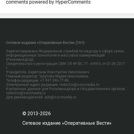
comments powered by HyperComments
Сетевое издание «Оперативные Вести» (16+).
Зарегистрировано Федеральной службой по надзору в сфере связи,
информационных технологий и массовых коммуникаций
(Роскомнадзор).
Свидетельство о регистрации СМИ ЭЛ № ФС 77 - 69916 от 07.06.2017
г.
Учредитель: Харитонов Константин Николаевич.
Главный редактор: Чухутова Мария Николаевна.
Телефон редакции: +7-937-396-77-86
Электронный адрес редакции: redactor@sorcmedia.ru
Контактные данные для Роскомнадзора и государственных органов:
redactor@sorcmedia.ru
Для рекламодателей: adv@sorcmedia.ru
© 2013-2026
Сетевое издание «Оперативные Вести»