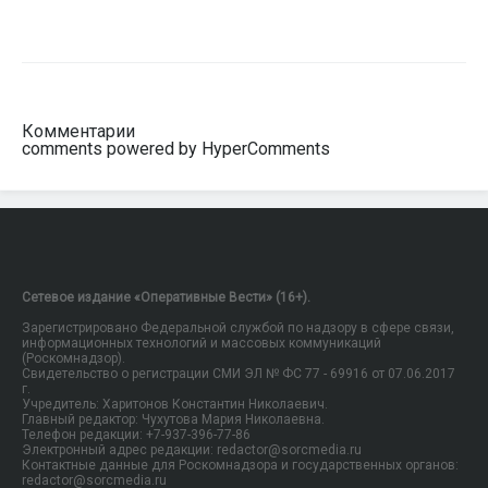
Комментарии
comments powered by HyperComments
Сетевое издание «Оперативные Вести» (16+).
Зарегистрировано Федеральной службой по надзору в сфере связи,
информационных технологий и массовых коммуникаций
(Роскомнадзор).
Свидетельство о регистрации СМИ ЭЛ № ФС 77 - 69916 от 07.06.2017
г.
Учредитель: Харитонов Константин Николаевич.
Главный редактор: Чухутова Мария Николаевна.
Телефон редакции: +7-937-396-77-86
Электронный адрес редакции: redactor@sorcmedia.ru
Контактные данные для Роскомнадзора и государственных органов:
redactor@sorcmedia.ru