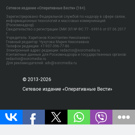
Сетевое издание «Оперативные Вести» (16+).
Зарегистрировано Федеральной службой по надзору в сфере связи,
информационных технологий и массовых коммуникаций
(Роскомнадзор).
Свидетельство о регистрации СМИ ЭЛ № ФС 77 - 69916 от 07.06.2017
г.
Учредитель: Харитонов Константин Николаевич.
Главный редактор: Чухутова Мария Николаевна.
Телефон редакции: +7-937-396-77-86
Электронный адрес редакции: redactor@sorcmedia.ru
Контактные данные для Роскомнадзора и государственных органов:
redactor@sorcmedia.ru
Для рекламодателей: adv@sorcmedia.ru
© 2013-2026
Сетевое издание «Оперативные Вести»