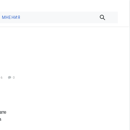
МНЕНИЯ
46
0
ате
в