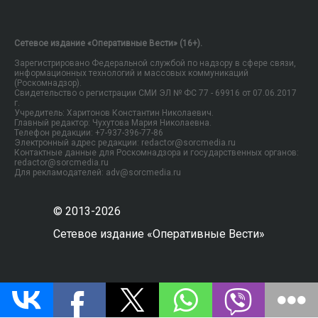
Сетевое издание «Оперативные Вести» (16+).
Зарегистрировано Федеральной службой по надзору в сфере связи,
информационных технологий и массовых коммуникаций
(Роскомнадзор).
Свидетельство о регистрации СМИ ЭЛ № ФС 77 - 69916 от 07.06.2017
г.
Учредитель: Харитонов Константин Николаевич.
Главный редактор: Чухутова Мария Николаевна.
Телефон редакции: +7-937-396-77-86
Электронный адрес редакции: redactor@sorcmedia.ru
Контактные данные для Роскомнадзора и государственных органов:
redactor@sorcmedia.ru
Для рекламодателей: adv@sorcmedia.ru
© 2013-2026
Сетевое издание «Оперативные Вести»