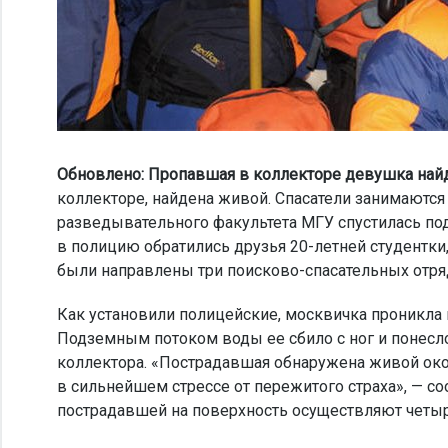
Обновлено: Пропавшая в коллекторе девушка най
коллекторе, найдена живой. Спасатели занимаются
разведывательного факультета МГУ спустилась под
в полицию обратились друзья 20-летней студентк
были направлены три поисково-спасательных отря
Как установили полицейские, москвичка проникла
Подземным потоком воды ее сбило с ног и понесло
коллектора. «Пострадавшая обнаружена живой окол
в сильнейшем стрессе от пережитого страха», — с
пострадавшей на поверхность осуществляют четыр