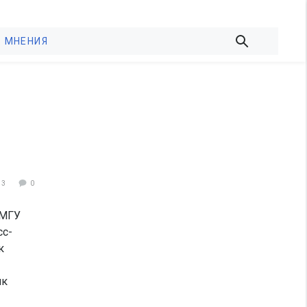
МНЕНИЯ
53
0
 МГУ
сс-
к
ик