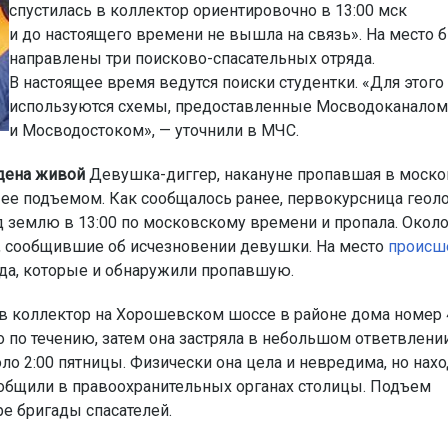
спустилась в коллектор ориентировочно в 13:00 мск
и до настоящего времени не вышла на связь». На место 
направлены три поисково-спасательных отряда.
В настоящее время ведутся поиски студентки. «Для этого
используются схемы, предоставленные Мосводоканалом
и Мосводостоком», — уточнили в МЧС.
дена живой
Девушка-диггер, накануне пропавшая в моск
 ее подъемом. Как сообщалось ранее, первокурсница геоло
 землю в 13:00 по московскому времени и пропала. Около
и, сообщившие об исчезновении девушки. На место
происш
да, которые и обнаружили пропавшую.
 в коллектор на Хорошевском шоссе в районе дома номер 
 по течению, затем она застряла в небольшом ответвлени
о 2:00 пятницы. Физически она цела и невредима, но нахо
ообщили в правоохранительных органах столицы. Подъем
е бригады спасателей.