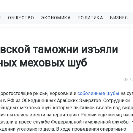
Е
ОБЩЕСТВО
ЭКОНОМИКА
ПОЛИТИКА
БИЗНЕС
вской таможни изъяли
ных меховых шуб
7
Дорогостоящие рысьи, норковые и
соболинные шубы
на су
ти в РФ из Объединенных Арабских Эмиратов. Сотрудники
бандных меховых шуб, которые пытались ввезти под вид
я пытались ввезти на территорию России еще месяц наза
сказали в пресс-службе Федеральной таможенной службы. 
ждении уголовного дела. В ходе проведения оперативно-