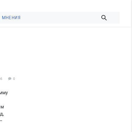
МНЕНИЯ
05
0
мму
ом
д,
—