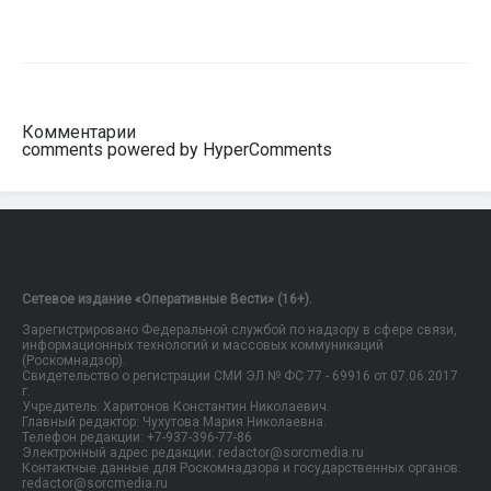
Комментарии
comments powered by HyperComments
Сетевое издание «Оперативные Вести» (16+).
Зарегистрировано Федеральной службой по надзору в сфере связи,
информационных технологий и массовых коммуникаций
(Роскомнадзор).
Свидетельство о регистрации СМИ ЭЛ № ФС 77 - 69916 от 07.06.2017
г.
Учредитель: Харитонов Константин Николаевич.
Главный редактор: Чухутова Мария Николаевна.
Телефон редакции: +7-937-396-77-86
Электронный адрес редакции: redactor@sorcmedia.ru
Контактные данные для Роскомнадзора и государственных органов:
redactor@sorcmedia.ru