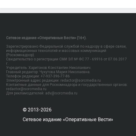
Сетевое издание «Оперативные Вести» (16+).
Зарегистрировано Федеральной службой по надзору в сфере связи,
информационных технологий и массовых коммуникаций
(Роскомнадзор).
Свидетельство о регистрации СМИ ЭЛ № ФС 77 - 69916 от 07.06.2017
г.
Учредитель: Харитонов Константин Николаевич.
Главный редактор: Чухутова Мария Николаевна.
Телефон редакции: +7-937-396-77-86
Электронный адрес редакции: redactor@sorcmedia.ru
Контактные данные для Роскомнадзора и государственных органов:
redactor@sorcmedia.ru
Для рекламодателей: adv@sorcmedia.ru
© 2013-2026
Сетевое издание «Оперативные Вести»