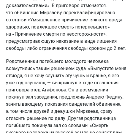
доказательствами». В приговоре отмечается,
что обвинение Мирзаеву переквалифицировано
со статьи «Умышленное причинение тяжкого вреда
здоровью, повлекшее смерть потерпевшего»
на «Причинение смерти по неосторожности»,
предусматривающую наказание в виде лишения
свободы либо ограничения свободы сроком до 2 лет.
Родственники погибшего молодого человека
возмутились таким решением суда. «Выпустите меня
отсюда, я не хочу слушать эту чушь и вранье, я его
уже год слушаю», — выкрикнул в ходе оглашения
приговора отец Агафонова. Он в возмущении
покинул зал заседания, предложив Андрею Федину,
зачитывающему показания свидетелей обвинения,
в том числе друзей и девушки Мирзаева, сразу
огласить решение по делу. Другая родственница
погибшего покинула зал со словами: «Смерть
русского человека на русской земле не сойдет вам