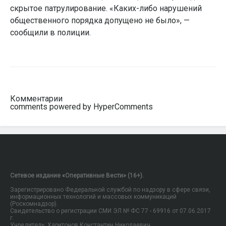
скрытое патрулирование. «Каких-либо нарушений
общественного порядка допущено не было», —
сообщили в полиции.
Комментарии
comments powered by HyperComments
Сетевое издание «Оперативные Вести» (16+).
Зарегистрировано Федеральной службой по надзору в сфере связи,
информационных технологий и массовых коммуникаций
(Роскомнадзор).
Свидетельство о регистрации СМИ ЭЛ № ФС 77 - 69916 от 07.06.2017
г.
Учредитель: Харитонов Константин Николаевич.