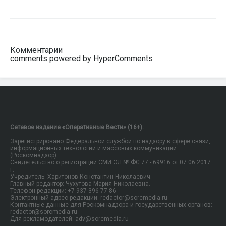
Комментарии
comments powered by HyperComments
Сетевое издание «Оперативные Вести» (16+).
Зарегистрировано Федеральной службой по надзору в сфере связи,
информационных технологий и массовых коммуникаций
(Роскомнадзор).
Свидетельство о регистрации СМИ ЭЛ № ФС 77 - 69916 от 07.06.2017
г.
Учредитель: Харитонов Константин Николаевич.
Главный редактор: Чухутова Мария Николаевна.
Телефон редакции: +7-937-396-77-86
Электронный адрес редакции: redactor@sorcmedia.ru
Контактные данные для Роскомнадзора и государственных органов:
redactor@sorcmedia.ru
Для рекламодателей: adv@sorcmedia.ru