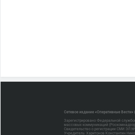
Сетевое издание «Оперативные Вести» (
Зарегистрировано Федеральной службой
массовых коммуникаций (Роскомнадзор
Свидетельство о регистрации СМИ ЭЛ № Ф
Учредитель: Харитонов Константин Ник