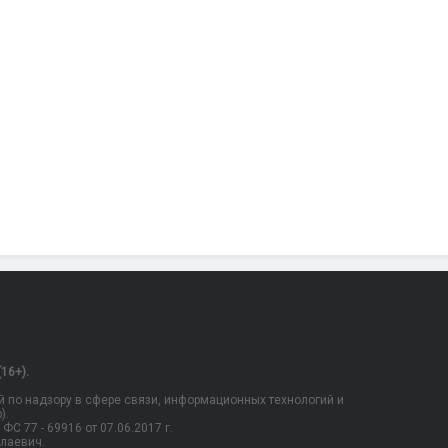
16+).
 по надзору в сфере связи, информационных технологий и
).
С 77 - 69916 от 07.06.2017 г.
олаевич.