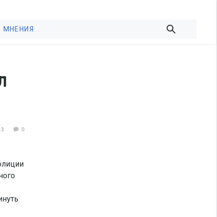
МНЕНИЯ
л
83
0
олиции
ного
инуть