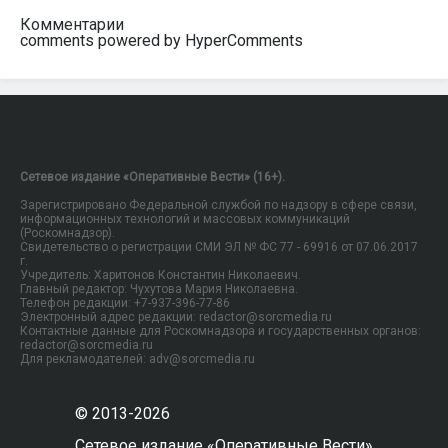
Комментарии
comments powered by HyperComments
Сетевое издание «Оперативные Вести» (16+).
Зарегистрировано Федеральной службой по надзору в сфере связи,
информационных технологий и массовых коммуникаций
(Роскомнадзор).
Свидетельство о регистрации СМИ ЭЛ № ФС 77 - 69916 от 07.06.2017
г.
Учредитель: Харитонов Константин Николаевич.
Главный редактор: Чухутова Мария Николаевна.
Телефон редакции: +7-937-396-77-86
Электронный адрес редакции: redactor@sorcmedia.ru
Контактные данные для Роскомнадзора и государственных органов:
redactor@sorcmedia.ru
Для рекламодателей: adv@sorcmedia.ru
© 2013-2026
Сетевое издание «Оперативные Вести»