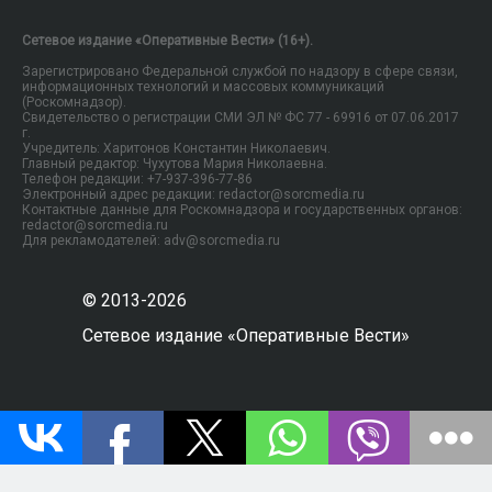
Сетевое издание «Оперативные Вести» (16+).
Зарегистрировано Федеральной службой по надзору в сфере связи,
информационных технологий и массовых коммуникаций
(Роскомнадзор).
Свидетельство о регистрации СМИ ЭЛ № ФС 77 - 69916 от 07.06.2017
г.
Учредитель: Харитонов Константин Николаевич.
Главный редактор: Чухутова Мария Николаевна.
Телефон редакции: +7-937-396-77-86
Электронный адрес редакции: redactor@sorcmedia.ru
Контактные данные для Роскомнадзора и государственных органов:
redactor@sorcmedia.ru
Для рекламодателей: adv@sorcmedia.ru
© 2013-2026
Сетевое издание «Оперативные Вести»