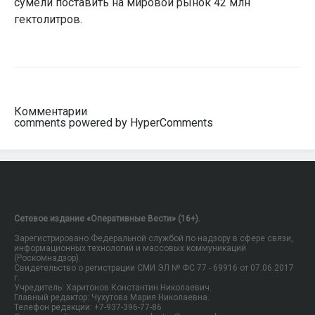
сумели поставить на мировой рынок 42 млн
гектолитров.
Комментарии
comments powered by HyperComments
Сетевое издание «Оперативные Вести» (16+).
Зарегистрировано Федеральной службой по надзору в сфере связи,
информационных технологий и массовых коммуникаций
(Роскомнадзор).
Свидетельство о регистрации СМИ ЭЛ № ФС 77 - 69916 от 07.06.2017
г.
Учредитель: Харитонов Константин Николаевич.
Главный редактор: Чухутова Мария Николаевна.
Телефон редакции: +7-937-396-77-86