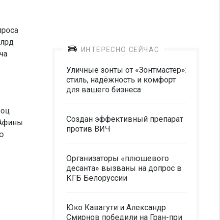
проса
млрд
ИНТЕРЕСНО СЕЙЧАС
ча
Уличные зонты от «Зонтмастер»:
стиль, надёжность и комфорт
для вашего бизнеса
роц
Создан эффективный препарат
 Афины
против ВИЧ
ю
Организаторы «плюшевого
десанта» вызваны на допрос в
КГБ Белоруссии
Юко Кавагути и Александр
Смирнов победили на Гран-при