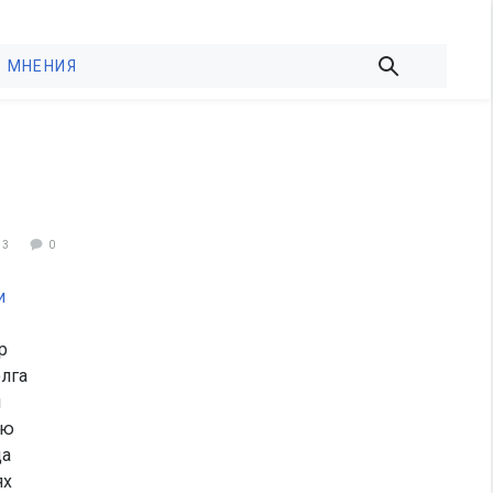
МНЕНИЯ
73
0
и
р
лга
я
ою
да
ях