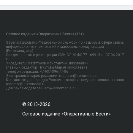
Сетевое издание «Оперативные Вести» (16+).
Зарегистрировано Федеральной службой по надзору в сфере связи,
информационных технологий и массовых коммуникаций
(Роскомнадзор).
Свидетельство о регистрации СМИ ЭЛ № ФС 77 - 69916 от 07.06.2017
г.
Учредитель: Харитонов Константин Николаевич.
Главный редактор: Чухутова Мария Николаевна.
Телефон редакции: +7-937-396-77-86
Электронный адрес редакции: redactor@sorcmedia.ru
Контактные данные для Роскомнадзора и государственных органов:
redactor@sorcmedia.ru
Для рекламодателей: adv@sorcmedia.ru
© 2013-2026
Сетевое издание «Оперативные Вести»