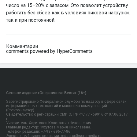
число на 15–20% с запасом. Это позволит устройству
работать без сбоев как в условиях пиковой нагрузки,
так и при постоянной.
Комментарии
comments powered by HyperComments
Сетевое издание «Оперативные Вести» (16+).
Зарегистрировано Федеральной службой по надзору в сфере связи,
информационных технологий и массовых коммуникаций
(Роскомнадзор).
Свидетельство о регистрации СМИ ЭЛ № ФС 77 - 69916 от 07.06.2017
г.
Учредитель: Харитонов Константин Николаевич.
Главный редактор: Чухутова Мария Николаевна.
Телефон редакции: +7-937-396-77-86
Электронный адрес редакции: redactor@sorcmedia.ru