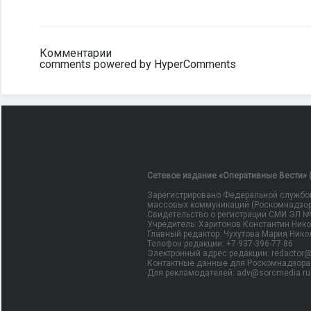
Комментарии
comments powered by HyperComments
Сетевое издание «Оперативные Вести» (
Зарегистрировано Федеральной службой
массовых коммуникаций (Роскомнадзор
Свидетельство о регистрации СМИ ЭЛ № Ф
Учредитель: Харитонов Константин Ник
Главный редактор: Чухутова Мария Нико
Телефон редакции: +7-937-396-77-86
Электронный адрес редакции: redactor@
Контактные данные для Роскомнадзора 
Для рекламодателей: adv@sorcmedia.ru