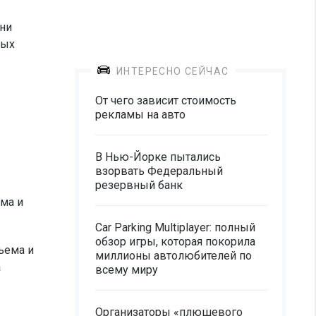
Они
ных
ИНТЕРЕСНО СЕЙЧАС
От чего зависит стоимость
рекламы на авто
В Нью-Йорке пытались
взорвать Федеральный
резервный банк
ема и
Car Parking Multiplayer: полный
обзор игры, которая покорила
ъема и
миллионы автолюбителей по
а
всему миру
Организаторы «плюшевого