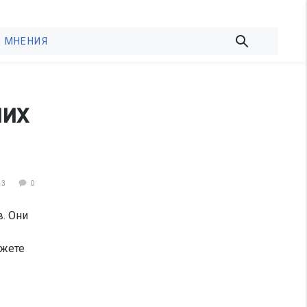
МНЕНИЯ
них
23
0
. Они
ожете