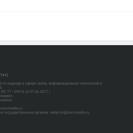
16+).
 по надзору в сфере связи, информационных технологий и
).
С 77 - 69916 от 07.06.2017 г.
олаевич.
лаевна.
sorcmedia.ru
и государственных органов: redactor@sorcmedia.ru