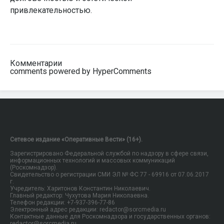
привлекательностью.
Комментарии
comments powered by HyperComments
Сетевое издание «Оперативные Вести» (16+).
Зарегистрировано Федеральной службой по надзору в сфере связи,
информационных технологий и массовых коммуникаций
(Роскомнадзор).
Свидетельство о регистрации СМИ ЭЛ № ФС 77 - 69916 от 07.06.2017
г.
Учредитель: Харитонов Константин Николаевич.
Главный редактор: Чухутова Мария Николаевна.
Телефон редакции: +7-937-396-77-86
Электронный адрес редакции: redactor@sorcmedia.ru
Контактные данные для Роскомнадзора и государственных органов:
redactor@sorcmedia.ru