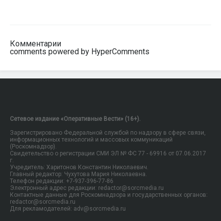
Комментарии
comments powered by HyperComments
Сетевое издание «Оперативные Вести» (16+).
Зарегистрировано Федеральной службой по надзору в сфере связи,
информационных технологий и массовых коммуникаций
(Роскомнадзор).
Свидетельство о регистрации СМИ ЭЛ № ФС 77 - 69916 от 07.06.2017
г.
Учредитель: Харитонов Константин Николаевич.
Главный редактор: Чухутова Мария Николаевна.
Телефон редакции: +7-937-396-77-86
Электронный адрес редакции: redactor@sorcmedia.ru
Контактные данные для Роскомнадзора и государственных органов:
redactor@sorcmedia.ru
Для рекламодателей: adv@sorcmedia.ru