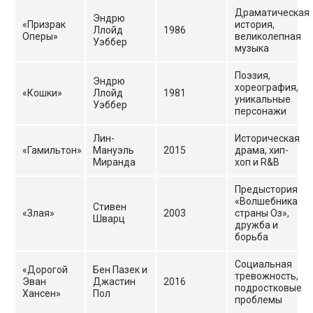
Драматическая
Эндрю
«Призрак
история,
Ллойд
1986
Оперы»
великолепная
Уэббер
музыка
Поэзия,
Эндрю
хореография,
«Кошки»
Ллойд
1981
уникальные
Уэббер
персонажи
Лин-
Историческая
«Гамильтон»
Мануэль
2015
драма, хип-
Миранда
хоп и R&B
Предыстория
«Волшебника
Стивен
«Злая»
2003
страны Оз»,
Шварц
дружба и
борьба
Социальная
«Дорогой
Бен Пазек и
тревожность,
Эван
Джастин
2016
подростковые
Хансен»
Пол
проблемы