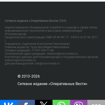
Сетевое издание «Оперативные Вести» (16+).
Зарегистрировано Федеральной службой по надзору в сфере связи,
информационных технологий и массовых коммуникаций
(Роскомнадзор).
Свидетельство о регистрации СМИ ЭЛ № ФС 77 - 69916 от 07.06.2017
г.
Учредитель: Харитонов Константин Николаевич.
Главный редактор: Чухутова Мария Николаевна.
Телефон редакции: +7-937-396-77-86
Электронный адрес редакции: redactor@sorcmedia.ru
Контактные данные для Роскомнадзора и государственных органов:
redactor@sorcmedia.ru
Для рекламодателей: adv@sorcmedia.ru
© 2013-2026
Сетевое издание «Оперативные Вести»