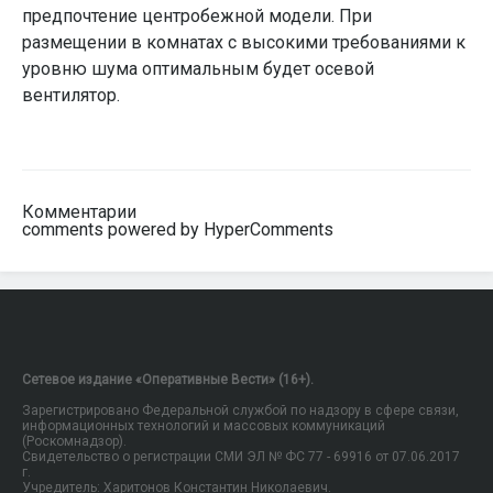
предпочтение центробежной модели. При
размещении в комнатах с высокими требованиями к
уровню шума оптимальным будет осевой
вентилятор.
Комментарии
comments powered by HyperComments
Сетевое издание «Оперативные Вести» (16+).
Зарегистрировано Федеральной службой по надзору в сфере связи,
информационных технологий и массовых коммуникаций
(Роскомнадзор).
Свидетельство о регистрации СМИ ЭЛ № ФС 77 - 69916 от 07.06.2017
г.
Учредитель: Харитонов Константин Николаевич.