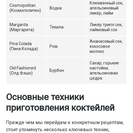
Клюквенный сок,
Cosmopolitan
Водка
апельсиновый
(Космополитен)
ликёр, лайм
Margarita
Ликёр трипл сек,
Текила
(Маргарита)
лаймовый сок
Ананасовый сок,
Pina Colada
Ром
кокосовое
(Пина Колада)
молоко
Сахар, горькие
Old Fashioned
настойки,
Бурбон
(Олд Фэшн)
апельсиновая
цедра
Основные техники
приготовления коктейлей
Прежде чем мы перейдем к конкретным рецептам,
стоит упомянуть несколько ключевых техник,