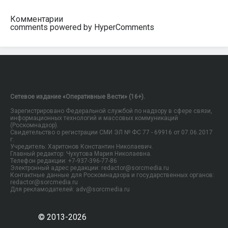
Комментарии
comments powered by HyperComments
Сетевое издание «Оперативные Вести» (16+).
Зарегистрировано Федеральной службой по надзору в сфере связи,
информационных технологий и массовых коммуникаций
(Роскомнадзор).
Свидетельство о регистрации СМИ ЭЛ № ФС 77 - 69916 от 07.06.2017
г.
Учредитель: Харитонов Константин Николаевич.
Главный редактор: Чухутова Мария Николаевна.
Телефон редакции: +7-937-396-77-86
Электронный адрес редакции: redactor@sorcmedia.ru
Контактные данные для Роскомнадзора и государственных органов:
redactor@sorcmedia.ru
Для рекламодателей: adv@sorcmedia.ru
© 2013-2026