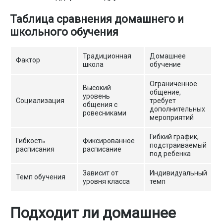
Таблица сравнения домашнего и
школьного обучения
Традиционная
Домашнее
Фактор
школа
обучение
Ограниченное
Высокий
общение,
уровень
Социализация
требует
общения с
дополнительных
ровесниками
мероприятий
Гибкий график,
Гибкость
Фиксированное
подстраиваемый
расписания
расписание
под ребенка
Зависит от
Индивидуальный
Темп обучения
уровня класса
темп
Подходит ли домашнее