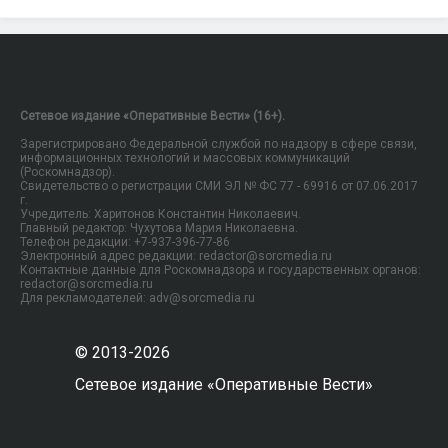
Сетевое издание «Оперативные Вести» (16+).
Зарегистрировано Федеральной службой по надзору в сфере связи,
информационных технологий и массовых коммуникаций
(Роскомнадзор).
Свидетельство о регистрации СМИ ЭЛ № ФС 77 - 69916 от 07.06.2017
г.
Учредитель: Харитонов Константин Николаевич.
Главный редактор: Чухутова Мария Николаевна.
Телефон редакции: +7-937-396-77-86
Электронный адрес редакции: redactor@sorcmedia.ru
Контактные данные для Роскомнадзора и государственных органов:
redactor@sorcmedia.ru
Для рекламодателей: adv@sorcmedia.ru
© 2013-2026
Сетевое издание «Оперативные Вести»