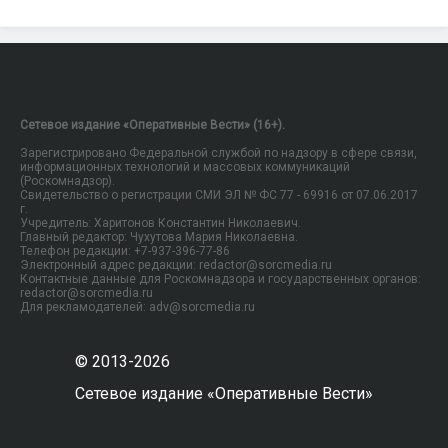
Сетевое издание «Оперативные Вести» (16+).
Зарегистрировано Федеральной службой по надзору в сфере связи,
информационных технологий и массовых коммуникаций
(Роскомнадзор).
Свидетельство о регистрации СМИ ЭЛ № ФС 77 - 69916 от 07.06.2017
г.
Учредитель: Харитонов Константин Николаевич.
Главный редактор: Чухутова Мария Николаевна.
Телефон редакции: +7-937-396-77-86
Электронный адрес редакции: redactor@sorcmedia.ru
Контактные данные для Роскомнадзора и государственных органов:
redactor@sorcmedia.ru
Для рекламодателей: adv@sorcmedia.ru
© 2013-2026
Сетевое издание «Оперативные Вести»