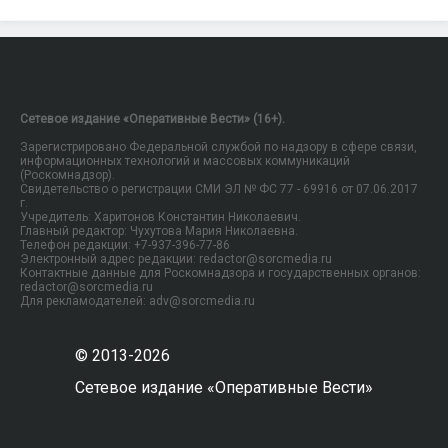
Сетевое издание «Оперативные Вести» (16+).
Зарегистрировано Федеральной службой по надзору в сфере связи,
информационных технологий и массовых коммуникаций
(Роскомнадзор).
Свидетельство о регистрации СМИ ЭЛ № ФС 77 - 69916 от 07.06.2017
г.
Учредитель: Харитонов Константин Николаевич.
Главный редактор: Чухутова Мария Николаевна.
Телефон редакции: +7-937-396-77-86
Электронный адрес редакции: redactor@sorcmedia.ru
Контактные данные для Роскомнадзора и государственных органов:
redactor@sorcmedia.ru
Для рекламодателей: adv@sorcmedia.ru
© 2013-2026
Сетевое издание «Оперативные Вести»