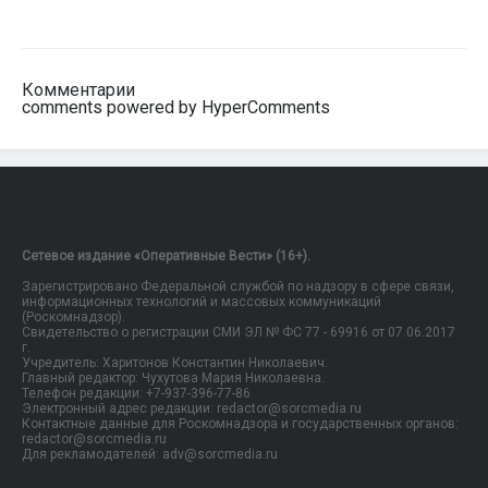
Комментарии
comments powered by HyperComments
Сетевое издание «Оперативные Вести» (16+).
Зарегистрировано Федеральной службой по надзору в сфере связи,
информационных технологий и массовых коммуникаций
(Роскомнадзор).
Свидетельство о регистрации СМИ ЭЛ № ФС 77 - 69916 от 07.06.2017
г.
Учредитель: Харитонов Константин Николаевич.
Главный редактор: Чухутова Мария Николаевна.
Телефон редакции: +7-937-396-77-86
Электронный адрес редакции: redactor@sorcmedia.ru
Контактные данные для Роскомнадзора и государственных органов:
redactor@sorcmedia.ru
Для рекламодателей: adv@sorcmedia.ru