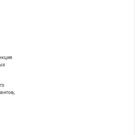
екция
ых
го
иентов,