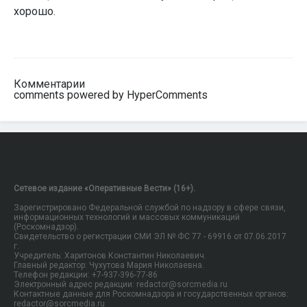
хорошо.
Комментарии
comments powered by HyperComments
Сетевое издание «Оперативные Вести» (16+).
Зарегистрировано Федеральной службой по надзору в сфере связи,
информационных технологий и массовых коммуникаций
(Роскомнадзор).
Свидетельство о регистрации СМИ ЭЛ № ФС 77 - 69916 от 07.06.2017
г.
Учредитель: Харитонов Константин Николаевич.
Главный редактор: Чухутова Мария Николаевна.
Телефон редакции: +7-937-396-77-86
Электронный адрес редакции: redactor@sorcmedia.ru
Контактные данные для Роскомнадзора и государственных органов:
redactor@sorcmedia.ru