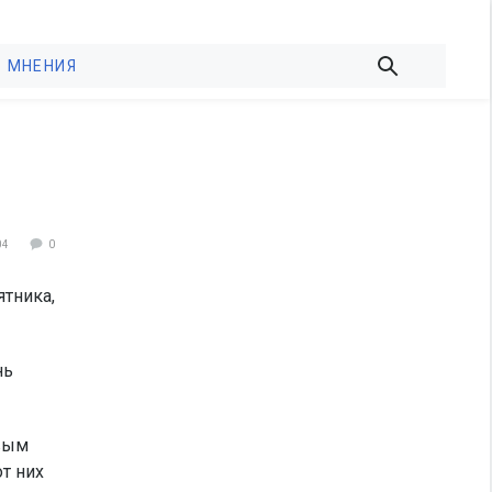
МНЕНИЯ
04
0
ятника,
нь
авым
т них