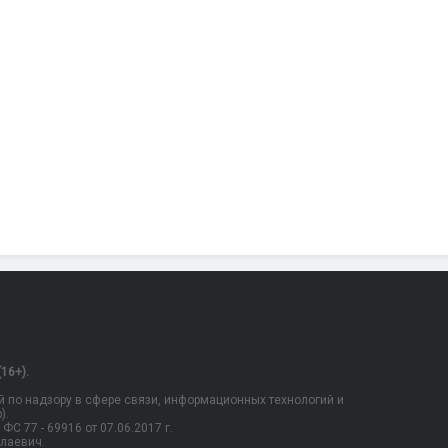
16+).
 по надзору в сфере связи, информационных технологий и
).
С 77 - 69916 от 07.06.2017 г.
олаевич.