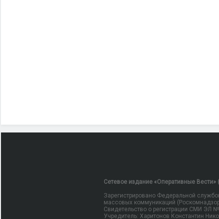
Сетевое издание «Оперативные Вести» (
Зарегистрировано Федеральной службой
массовых коммуникаций (Роскомнадзор
Свидетельство о регистрации СМИ ЭЛ № Ф
Учредитель: Харитонов Константин Ник