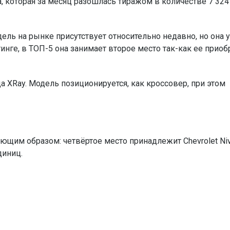
, которая за месяц разошлась тиражом в количестве 7 324
дель на рынке присутствует относительно недавно, но она 
нге, в ТОП-5 она занимает второе место так-как ее приоб
 XRay. Модель позиционируется, как кроссовер, при этом
щим образом: четвёртое место принадлежит Chevrolet Niv
диниц.