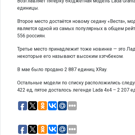
Возглавляет пятёрку бюджетная модель Lada Granta
единицы.
Второе место достаётся новому седану «Веста», мо
является одной из самых популярных в общем рейти
556 россиян.
Третье место принадлежит тоже новинке — это Лада
некоторые его называют высоким хэтчбеком.
В мае было продано 2 887 единиц XRay.
Остальные модели по списку расположились следую
422 ед, пятое досталось легенде Lada 4х4 – 2 207 е