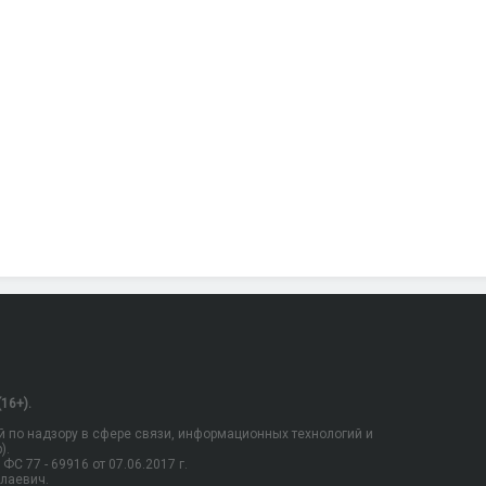
16+).
 по надзору в сфере связи, информационных технологий и
).
С 77 - 69916 от 07.06.2017 г.
олаевич.