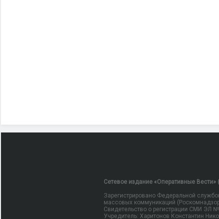
Сетевое издание «Оперативные Вести» (
Зарегистрировано Федеральной службой
массовых коммуникаций (Роскомнадзор
Свидетельство о регистрации СМИ ЭЛ № Ф
Учредитель: Харитонов Константин Ник