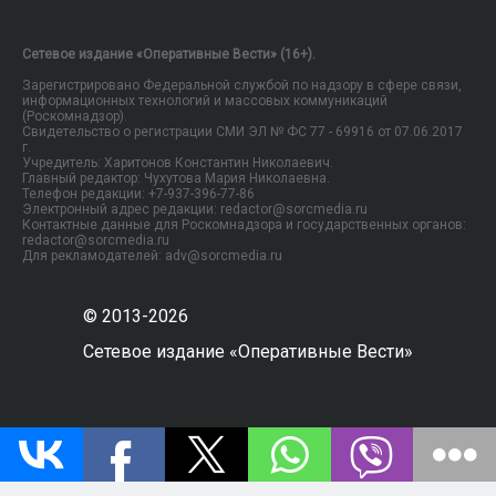
Сетевое издание «Оперативные Вести» (16+).
Зарегистрировано Федеральной службой по надзору в сфере связи,
информационных технологий и массовых коммуникаций
(Роскомнадзор).
Свидетельство о регистрации СМИ ЭЛ № ФС 77 - 69916 от 07.06.2017
г.
Учредитель: Харитонов Константин Николаевич.
Главный редактор: Чухутова Мария Николаевна.
Телефон редакции: +7-937-396-77-86
Электронный адрес редакции: redactor@sorcmedia.ru
Контактные данные для Роскомнадзора и государственных органов:
redactor@sorcmedia.ru
Для рекламодателей: adv@sorcmedia.ru
© 2013-2026
Сетевое издание «Оперативные Вести»