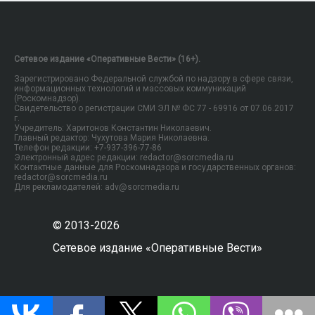
Сетевое издание «Оперативные Вести» (16+).
Зарегистрировано Федеральной службой по надзору в сфере связи,
информационных технологий и массовых коммуникаций
(Роскомнадзор).
Свидетельство о регистрации СМИ ЭЛ № ФС 77 - 69916 от 07.06.2017
г.
Учредитель: Харитонов Константин Николаевич.
Главный редактор: Чухутова Мария Николаевна.
Телефон редакции: +7-937-396-77-86
Электронный адрес редакции: redactor@sorcmedia.ru
Контактные данные для Роскомнадзора и государственных органов:
redactor@sorcmedia.ru
Для рекламодателей: adv@sorcmedia.ru
© 2013-2026
Сетевое издание «Оперативные Вести»