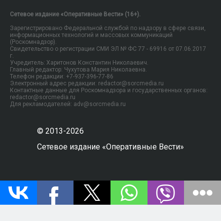
Сетевое издание «Оперативные Вести» (16+).
Зарегистрировано Федеральной службой по надзору в сфере связи,
информационных технологий и массовых коммуникаций
(Роскомнадзор).
Свидетельство о регистрации СМИ ЭЛ № ФС 77 - 69916 от 07.06.2017
г.
Учредитель: Харитонов Константин Николаевич.
Главный редактор: Чухутова Мария Николаевна.
Телефон редакции: +7-937-396-77-86
Электронный адрес редакции: redactor@sorcmedia.ru
Контактные данные для Роскомнадзора и государственных органов:
redactor@sorcmedia.ru
Для рекламодателей: adv@sorcmedia.ru
© 2013-2026
Сетевое издание «Оперативные Вести»