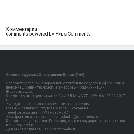
Комментарии
comments powered by HyperComments
Сетевое издание «Оперативные Вести» (16+).
Зарегистрировано Федеральной службой по надзору в сфере связи,
информационных технологий и массовых коммуникаций
(Роскомнадзор).
Свидетельство о регистрации СМИ ЭЛ № ФС 77 - 69916 от 07.06.2017
г.
Учредитель: Харитонов Константин Николаевич.
Главный редактор: Чухутова Мария Николаевна.
Телефон редакции: +7-937-396-77-86
Электронный адрес редакции: redactor@sorcmedia.ru
Контактные данные для Роскомнадзора и государственных органов:
redactor@sorcmedia.ru
Для рекламодателей: adv@sorcmedia.ru