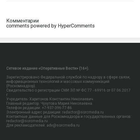
Комментарии
comments powered by HyperComments
Сетевое издание «Оперативные Вести» (16+).
Зарегистрировано Федеральной службой по надзору в сфере связи,
информационных технологий и массовых коммуникаций
(Роскомнадзор).
Свидетельство о регистрации СМИ ЭЛ № ФС 77 - 69916 от 07.06.2017
г.
Учредитель: Харитонов Константин Николаевич.
Главный редактор: Чухутова Мария Николаевна.
Телефон редакции: +7-937-396-77-86
Электронный адрес редакции: redactor@sorcmedia.ru
Контактные данные для Роскомнадзора и государственных органов:
redactor@sorcmedia.ru
Для рекламодателей: adv@sorcmedia.ru